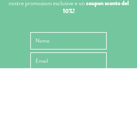
nostre promozioni esclusive e un
coupon sconto del
10%!
INVIA
Ho letto l'informativa ai sensi dell'art. 13 Reg. EU 679/2019 e ne
accetto le condizioni -
Privacy Policy
*