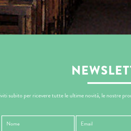
NEWSLET
iviti subito per ricevere tutte le ultime novità, le nostre p