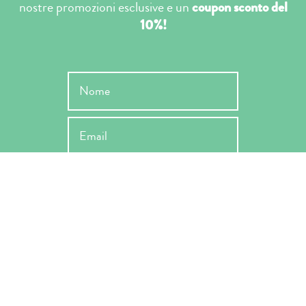
nostre promozioni esclusive e un
coupon sconto del
10%!
INVIA
Ho letto l'informativa ai sensi dell'art. 13 Reg. EU 679/2019 e ne
accetto le condizioni -
Privacy Policy
*