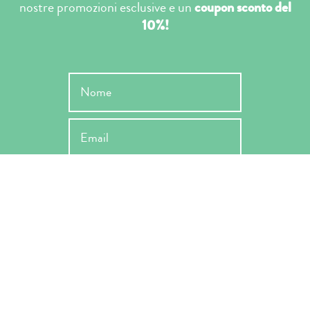
nostre promozioni esclusive e un
coupon sconto del
10%!
INVIA
Ho letto l'informativa ai sensi dell'art. 13 Reg. EU 679/2019 e ne
accetto le condizioni -
Privacy Policy
*