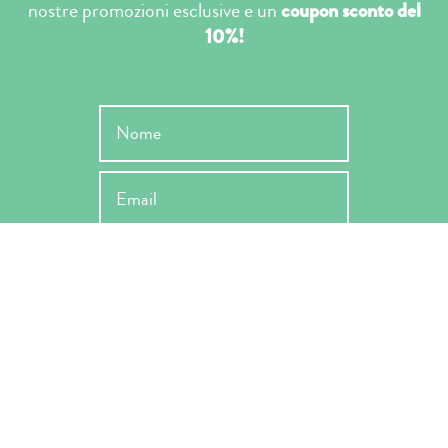
nostre promozioni esclusive e un
coupon sconto del
10%!
INVIA
Ho letto l'informativa ai sensi dell'art. 13 Reg. EU 679/2019 e ne
accetto le condizioni -
Privacy Policy
*