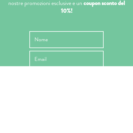
nostre promozioni esclusive e un
coupon sconto del
10%!
INVIA
Ho letto l'informativa ai sensi dell'art. 13 Reg. EU 679/2019 e ne
accetto le condizioni -
Privacy Policy
*