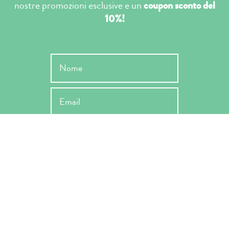
nostre promozioni esclusive e un
coupon sconto del
10%!
INVIA
Ho letto l'informativa ai sensi dell'art. 13 Reg. EU 679/2019 e ne
accetto le condizioni -
Privacy Policy
*