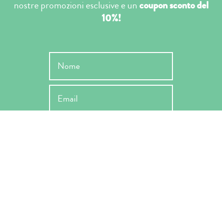
nostre promozioni esclusive e un
coupon sconto del
10%!
INVIA
Ho letto l'informativa ai sensi dell'art. 13 Reg. EU 679/2019 e ne
accetto le condizioni -
Privacy Policy
*