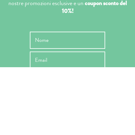
nostre promozioni esclusive e un
coupon sconto del
10%!
INVIA
Ho letto l'informativa ai sensi dell'art. 13 Reg. EU 679/2019 e ne
accetto le condizioni -
Privacy Policy
*