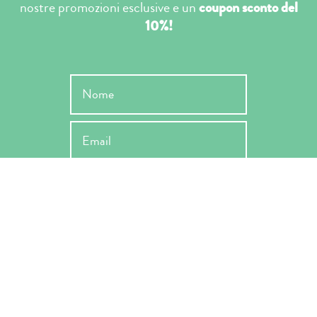
nostre promozioni esclusive e un
coupon sconto del
10%!
INVIA
Ho letto l'informativa ai sensi dell'art. 13 Reg. EU 679/2019 e ne
accetto le condizioni -
Privacy Policy
*