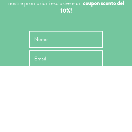
nostre promozioni esclusive e un
coupon sconto del
10%!
INVIA
Ho letto l'informativa ai sensi dell'art. 13 Reg. EU 679/2019 e ne
accetto le condizioni -
Privacy Policy
*