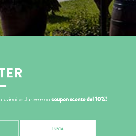
TER
romozioni esclusive e un
coupon sconto del 10%!
INVIA